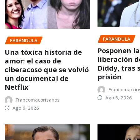
FARANDULA
FARANDULA
Posponen la
Una tóxica historia de
liberación 
amor: el caso de
Diddy, tras 
ciberacoso que se volvió
prisión
un documental de
Netflix
Francomacori
Ago 5, 2026
Francomacorisanos
Ago 6, 2026