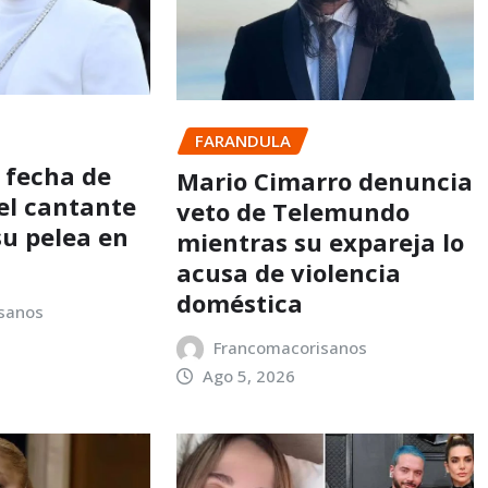
FARANDULA
 fecha de
Mario Cimarro denuncia
del cantante
veto de Telemundo
su pelea en
mientras su expareja lo
acusa de violencia
doméstica
sanos
Francomacorisanos
Ago 5, 2026