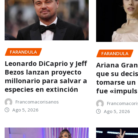
FARANDULA
FARANDULA
Leonardo DiCaprio y Jeff
Ariana Gra
Bezos lanzan proyecto
que su deci
millonario para salvar a
tomarse un
especies en extinción
fue «impuls
Francomacorisanos
Francomacori
Ago 5, 2026
Ago 5, 2026