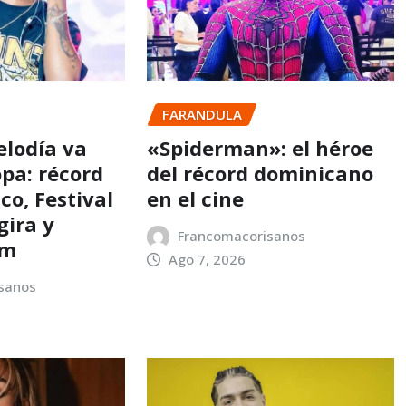
FARANDULA
elodía va
«Spiderman»: el héroe
opa: récord
del récord dominicano
co, Festival
en el cine
gira y
Francomacorisanos
um
Ago 7, 2026
sanos