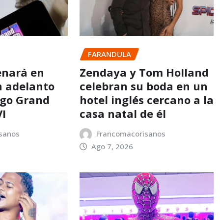
FARANDULA
enará en
Zendaya y Tom Holland
n adelanto
celebran su boda en un
ego Grand
hotel inglés cercano a la
VI
casa natal de él
sanos
Francomacorisanos
Ago 7, 2026