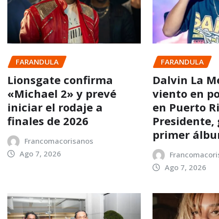
FARANDULA
FARANDULA
Lionsgate confirma
Dalvin La M
«Michael 2» y prevé
viento en p
iniciar el rodaje a
en Puerto Ri
finales de 2026
Presidente, 
primer álb
Francomacorisanos
Ago 7, 2026
Francomacori
Ago 7, 2026