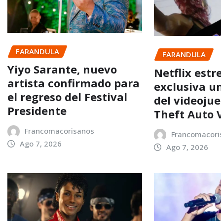
FARANDULA
FARANDULA
Yiyo Sarante, nuevo
Netflix estr
artista confirmado para
exclusiva u
el regreso del Festival
del videoju
Presidente
Theft Auto 
Francomacorisanos
Francomacori
Ago 7, 2026
Ago 7, 2026