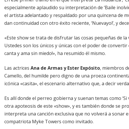
especialmente aplaudido su interpretación de ‘Baile inolvid
el artista adelantado y respaldado por una quincena de mú
dan continuidad con otro éxito reciente, ‘Nuevayol’, y dece
«Este show se trata de disfrutar las cosas pequeñas de la v
Ustedes son los únicos y únicas con el poder de convertir
canta y ama sin miedo!», ha resumido él mismo.
Las actrices
Ana de Armas y Ester Expósito
, miembros de
Camello, del humilde pero digno de una proeza continenta
icónica «casita», el escenario alternativo que, a decir verda
Es allí donde el perreo gobierna y suenan temas como ‘Si ve
otra apoteosis de este «show», y es también donde se p
interpreta una canción exclusiva que no volverá a sonar en 
compatriota Myke Towers como invitado.