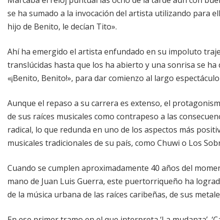
se ha sumado a la invocación del artista utilizando para e
hijo de Benito, le decían Tito».
Ahí ha emergido el artista enfundado en su impoluto traje 
translúcidas hasta que los ha abierto y una sonrisa se ha
«¡Benito, Benito!», para dar comienzo al largo espectáculo
Aunque el repaso a su carrera es extenso, el protagonismo
de sus raíces musicales como contrapeso a las consecuenci
radical, lo que redunda en uno de los aspectos más positi
musicales tradicionales de su país, como Chuwi o Los Sob
Cuando se cumplen aproximadamente 40 años del momento 
mano de Juan Luis Guerra, este puertorriqueño ha lograd
de la música urbana de las raíces caribeñas, de sus metale
En ese primer tramo en el que interpreta ‘La mudanza’, ‘Cal