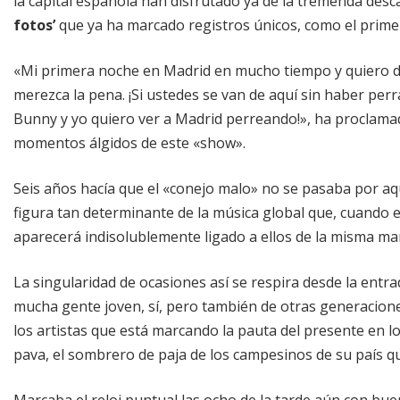
la capital española han disfrutado ya de la tremenda desc
fotos’
que ya ha marcado registros únicos, como el prime
«Mi primera noche en Madrid en mucho tiempo y quiero di
merezca la pena. ¡Si ustedes se van de aquí sin haber pe
Bunny y yo quiero ver a Madrid perreando!», ha proclama
momentos álgidos de este «show».
Seis años hacía que el «conejo malo» no se pasaba por aqu
figura tan determinante de la música global que, cuando en
aparecerá indisolublemente ligado a ellos de la misma m
La singularidad de ocasiones así se respira desde la entra
mucha gente joven, sí, pero también de otras generacione
los artistas que está marcando la pauta del presente en lo
pava, el sombrero de paja de los campesinos de su país q
Marcaba el reloj puntual las ocho de la tarde aún con bue