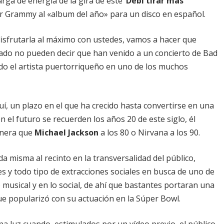
arga de energía de la gira de este
‘Debí tirar más
r Grammy al «album del año» para un disco en español.
sfrutarla al máximo con ustedes, vamos a hacer que
rrado no pueden decir que han venido a un concierto de Bad
do el artista puertorriqueño en uno de los muchos
í, un plazo en el que ha crecido hasta convertirse en una
 el futuro se recuerden los años 20 de este siglo, él
anera que
Michael Jackson
a los 80 o Nirvana a los 90.
da misma al recinto en la transversalidad del público,
s y todo tipo de extracciones sociales en busca de uno de
 musical y en lo social, de ahí que bastantes portaran una
ue popularizó con su actuación en la Súper Bowl.
na luz cuando, estimulados por un vídeo previo, el público