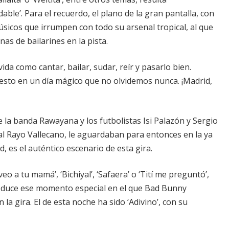
able’. Para el recuerdo, el plano de la gran pantalla, con
sicos que irrumpen con todo su arsenal tropical, al que
nas de bailarines en la pista.
ida como cantar, bailar, sudar, reír y pasarlo bien.
 esto en un día mágico que no olvidemos nunca. ¡Madrid,
 la banda Rawayana y los futbolistas Isi Palazón y Sergio
l Rayo Vallecano, le aguardaban para entonces en la ya
d, es el auténtico escenario de esta gira.
o a tu mamá’, ‘Bichiyal’, ‘Safaera’ o ‘Tití me preguntó’,
roduce ese momento especial en el que Bad Bunny
la gira. El de esta noche ha sido ‘Adivino’, con su